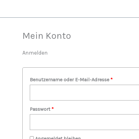
Zum
Erforderlich
Erforderlich
Inhalt
springen
Mein Konto
Anmelden
Benutzername oder E-Mail-Adresse
*
Passwort
*
Angemeldet bleiben